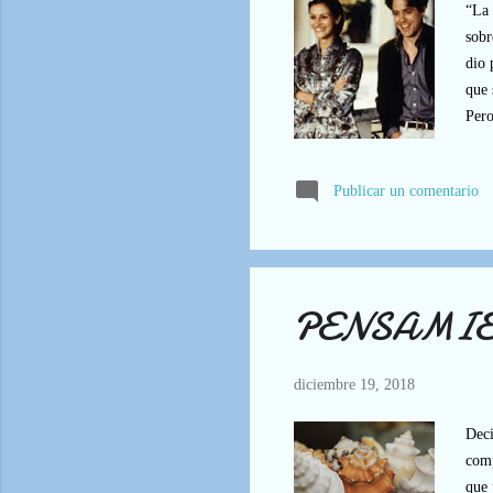
“La 
sobr
dio 
que 
Pero
canc
conc
Publicar un comentario
canc
pelí
PENSAMIENT
diciembre 19, 2018
Deci
comp
que 