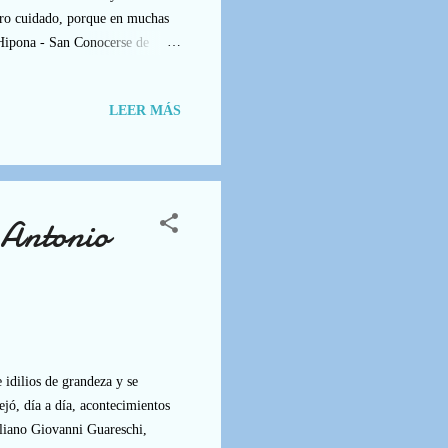
Pero cuidado, porque en muchas
 Hipona - San Conocerse de
o te alabes a ti..., sino a Dios
., sino porque él puede en ti y
LEER MÁS
 y no temas!... No se apartará el
Antonio
 idilios de grandeza y se
jó, día a día, acontecimientos
taliano Giovanni Guareschi,