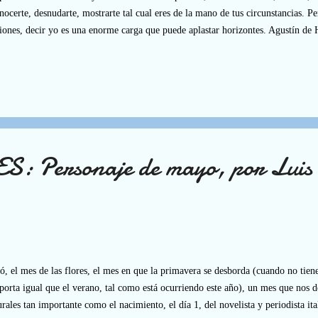
nocerte, desnudarte, mostrarte tal cual eres de la mano de tus circunstancias. 
iones, decir yo es una enorme carga que puede aplastar horizontes. Agustín de
ad a uno mismo no es otra cosa que oír de Dios lo que Él piensa de nosotros... N
i... Y no por lo que eres..., sino porque Él te hizo... No porque tú puedes algo..
ti... ¿Por qué te apoyas en ti que no puedes tenerte en pie? ¡Arrójate en su seno
r para que caigas... Arrójate seguro que Él te recibi...
 Personaje de mayo, por Luis 
, el mes de las flores, el mes en que la primavera se desborda (cuando no tiene
orta igual que el verano, tal como está ocurriendo este año), un mes que nos de
urales tan importante como el nacimiento, el día 1, del novelista y periodista i