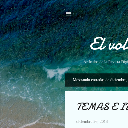
El vo
Artículos de la Revista Di
Mostrando entradas de diciembre,
E
n
t
TEMAS E IDE
r
a
d
diciembre 26, 2018
a