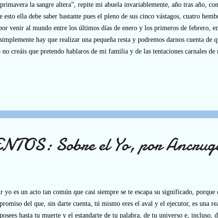
primavera la sangre altera”, repite mi abuela invariablemente, año tras año, co
e esto ella debe saber bastante pues el pleno de sus cinco vástagos, cuatro hemb
por venir al mundo entre los últimos días de enero y los primeros de febrero, en
simplemente hay que realizar una pequeña resta y podremos darnos cuenta de q
 no creáis que pretendo hablaros de mi familia y de las tentaciones carnales de
ión que viene como anillo al dedo para este mes del triunfo de la voluptuosidad,
upiscencia, de la delectación y también, ¿cómo evitarlo?, del sentimentalismo s
ión que, a pesar de haber nacido en 1974, alcanzó sus mayores cotas de popular
cula de las de clínex y mocador, un 21 de mayo de 1999, titulada Notting Hill en
OS: Sobre el Yo, por Ancrug
r yo es un acto tan común que casi siempre se te escapa su significado, porque 
romiso del que, sin darte cuenta, tú mismo eres el aval y el ejecutor, es una re
posees hasta tu muerte y el estandarte de tu palabra, de tu universo e, incluso, 