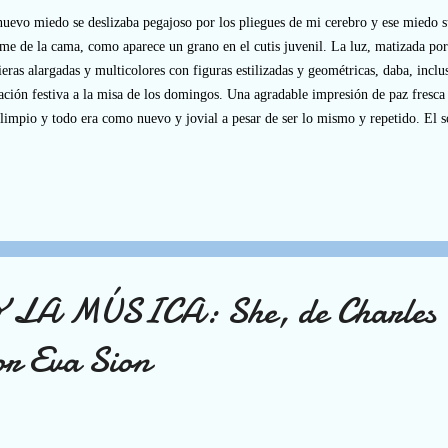
uevo miedo se deslizaba pegajoso por los pliegues de mi cerebro y ese miedo 
rme de la cama, como aparece un grano en el cutis juvenil. La luz, matizada por l
ieras alargadas y multicolores con figuras estilizadas y geométricas, daba, inclus
ación festiva a la misa de los domingos. Una agradable impresión de paz fresca
 limpio y todo era como nuevo y jovial a pesar de ser lo mismo y repetido. El so
colores se derramaban en manchas de alborozo sobre los bancos de madera mil v
onalización del roce y se reflejaban mágicos en el encerado pavimento sobre el 
quilos de los que marchábamos hacia el altar para recibir, como decía el viejo 
no de la comunión”. En un ángulo de éste, bajo la mirada atenta y agónica de un
 LA MÚSICA: She, de Charles
or Eva Sion