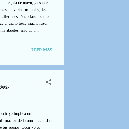
n la llegada de mayo, y es que
ras y un varón, mi padre, les
 diferentes años, claro, con lo
ue el dicho tiene mucha razón.
 mis abuelos, sino de una
 de la pasión, de la
ensible y pastelero, de una
LEER MÁS
idad gracias al estreno de una
 la que nuestros ...
on
decir yo implica un
afirmación de la única identidad
de tus sueños. Decir yo es