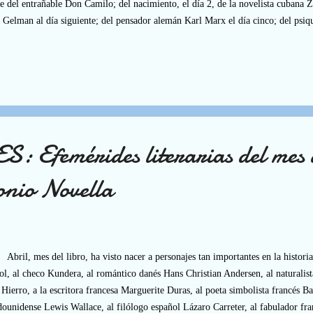
e del entrañable Don Camilo; del nacimiento, el día 2, de la novelista cubana Z
 Gelman al día siguiente; del pensador alemán Karl Marx el día cinco; del psiq
ía después; del nacimiento y fallecimiento, 65 años después, del filósofo britán
íamos continuar con personajes tan conocidos como: Ortega y Gasset, Benito P
 Rulfo, Honoré de Balzac, John Stuart Mill, Dante Alighieri, Arthur Conan D
n, Alexander Pushkin, Ian Fleming, Alfonsina Storni, Walt Whitman o Luis Ros
Efemérides literarias del mes d
onio Novella
l, mes del libro, ha visto nacer a personajes tan importantes en la historia 
l, al checo Kundera, al romántico danés Hans Christian Andersen, al naturalist
 Hierro, a la escritora francesa Marguerite Duras, al poeta simbolista francés Ba
dounidense Lewis Wallace, al filólogo español Lázaro Carreter, al fabulador fran