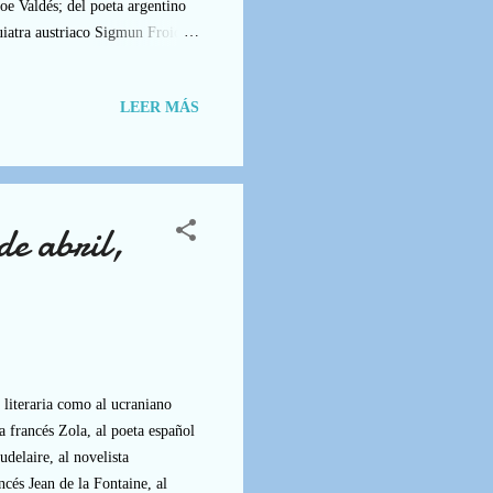
oe Valdés; del poeta argentino
uiatra austriaco Sigmun Froid
ico David Hume, el día 7; y así
érez Galdós, Salvador Dalí,
LEER MÁS
oyle, Camilo José Cela, Bob
ales, todos naci...
e abril,
literaria como al ucraniano
a francés Zola, al poeta español
udelaire, al novelista
cés Jean de la Fontaine, al