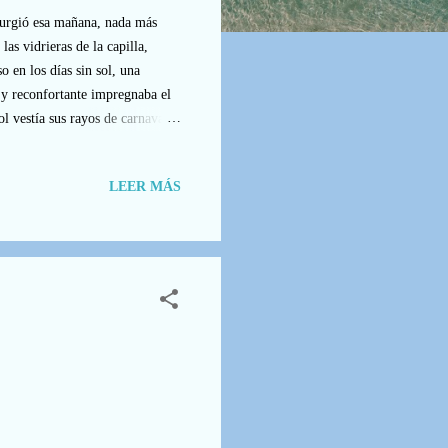
surgió esa mañana, nada más
as vidrieras de la capilla,
o en los días sin sol, una
 y reconfortante impregnaba el
l vestía sus rayos de carnaval y
eces lijados y barnizados por la
que resonaban los pasos lentos y
LEER MÁS
padre Anselmo, “el misterio
 Cri...