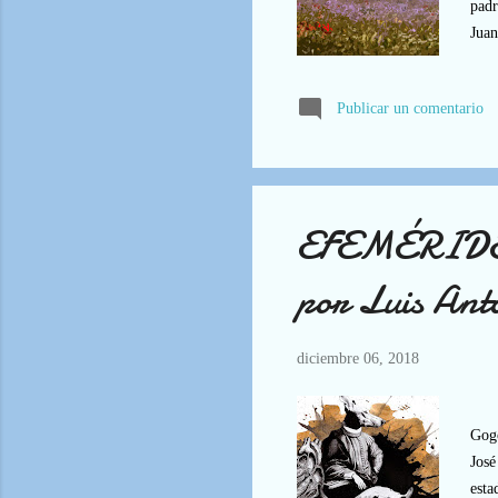
padr
Juan
un d
podr
Publicar un comentario
Juan
Dyla
EFEMÉRIDES: 
por Luis Ant
diciembre 06, 2018
Abri
Gogo
José
esta