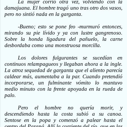
La mujer corrió otra vez, volviendo con la
damajuana. El hombre tragó uno tras otro dos vasos,
pero no sintió nada en la garganta.
-Bueno; esto se pone feo -murmuró entonces,
mirando su pie lívido y ya con lustre gangrenoso.
Sobre la honda ligadura del pañuelo, la carne
desbordaba como una monstruosa morcilla.
Los dolores fulgurantes se sucedían en
continuos relampagueos y llegaban ahora a la ingle.
La atroz sequedad de garganta que el aliento parecía
caldear más, aumentaba a la par. Cuando pretendió
incorporarse, un fulminante vómito lo mantuvo
medio minuto con la frente apoyada en la rueda de
palo.
Pero el hombre no quería morir, y
descendiendo hasta la costa subió a su canoa.
Sentose en la popa y comenzó a palear hasta el
centro del Paraná. Allí la corriente del río, que en las