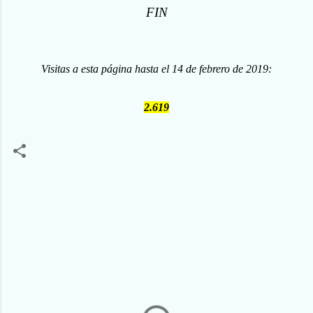
FIN
Visitas a esta página hasta el 14 de febrero de 2019:
2.619
C
o
m
e
n
t
a