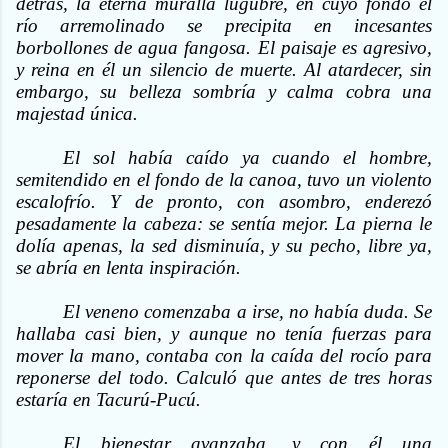
detrás, la eterna muralla lúgubre, en cuyo fondo el
río arremolinado se precipita en incesantes
borbollones de agua fangosa. El paisaje es agresivo,
y reina en él un silencio de muerte. Al atardecer, sin
embargo, su belleza sombría y calma cobra una
majestad única.
El sol había caído ya cuando el hombre,
semitendido en el fondo de la canoa, tuvo un violento
escalofrío. Y de pronto, con asombro, enderezó
pesadamente la cabeza: se sentía mejor. La pierna le
dolía apenas, la sed disminuía, y su pecho, libre ya,
se abría en lenta inspiración.
El veneno comenzaba a irse, no había duda. Se
hallaba casi bien, y aunque no tenía fuerzas para
mover la mano, contaba con la caída del rocío para
reponerse del todo. Calculó que antes de tres horas
estaría en Tacurú-Pucú.
El bienestar avanzaba, y con él una