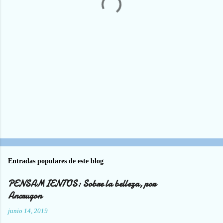
r
i
o
s
Entradas populares de este blog
PENSAMIENTOS: Sobre la belleza, por
Ancrugon
junio 14, 2019